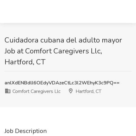
Cuidadora cubana del adulto mayor
Job at Comfort Caregivers Llc,
Hartford, CT
anlXdENBdll6OEdyVDAzeCtLc3l2WEhyK3c9PQ==
Comfort Caregivers Llc
Hartford, CT
Job Description